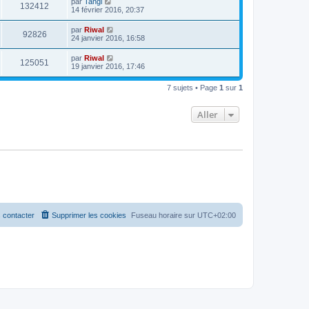
par
Tangi
132412
14 février 2016, 20:37
par
Riwal
92826
24 janvier 2016, 16:58
par
Riwal
125051
19 janvier 2016, 17:46
7 sujets • Page
1
sur
1
Aller
 contacter
Supprimer les cookies
Fuseau horaire sur
UTC+02:00