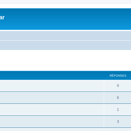
ar
cher
cherche avancée
RÉPONSES
0
6
1
3