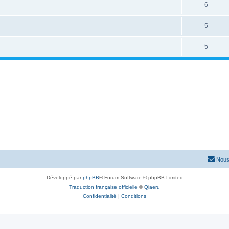
6
5
5
Nous
Développé par
phpBB
® Forum Software © phpBB Limited
Traduction française officielle
©
Qiaeru
Confidentialité
|
Conditions