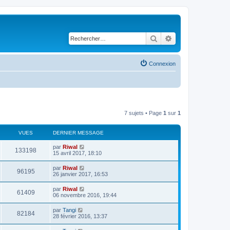
Rechercher
Recherche avancé
Connexion
7 sujets • Page
1
sur
1
VUES
DERNIER MESSAGE
par
Riwal
133198
15 avril 2017, 18:10
par
Riwal
96195
26 janvier 2017, 16:53
par
Riwal
61409
06 novembre 2016, 19:44
par
Tangi
82184
28 février 2016, 13:37