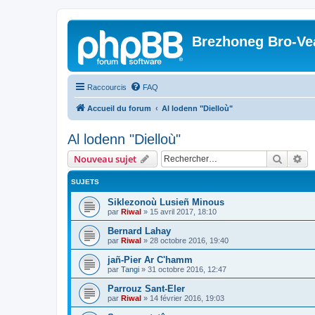
Brezhoneg Bro-Ve
Raccourcis
FAQ
Accueil du forum
Al lodenn "Dielloù"
Al lodenn "Dielloù"
Recher
Re
Nouveau sujet
SUJETS
Siklezonoù Lusieñ Minous
par
Riwal
»
15 avril 2017, 18:10
Bernard Lahay
par
Riwal
»
28 octobre 2016, 19:40
jañ-Pier Ar C'hamm
par
Tangi
»
31 octobre 2016, 12:47
Parrouz Sant-Eler
par
Riwal
»
14 février 2016, 19:03