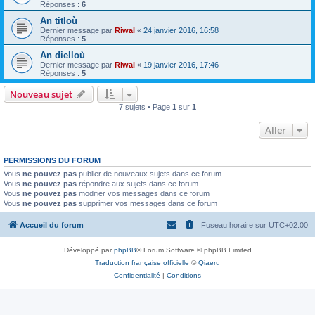
Réponses :
6
An titloù
Dernier message par
Riwal
«
24 janvier 2016, 16:58
Réponses :
5
An dielloù
Dernier message par
Riwal
«
19 janvier 2016, 17:46
Réponses :
5
Nouveau sujet
7 sujets • Page
1
sur
1
Aller
PERMISSIONS DU FORUM
Vous
ne pouvez pas
publier de nouveaux sujets dans ce forum
Vous
ne pouvez pas
répondre aux sujets dans ce forum
Vous
ne pouvez pas
modifier vos messages dans ce forum
Vous
ne pouvez pas
supprimer vos messages dans ce forum
Accueil du forum
Fuseau horaire sur
UTC+02:00
Développé par
phpBB
® Forum Software © phpBB Limited
Traduction française officielle
©
Qiaeru
Confidentialité
|
Conditions