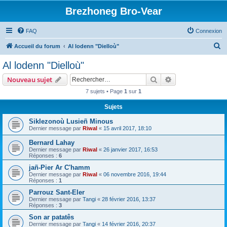
Brezhoneg Bro-Vear
FAQ
Connexion
R
Accueil du forum
Al lodenn "Dielloù"
e
Al lodenn "Dielloù"
c
Rechercher
Recherche avanc
Nouveau sujet
h
7 sujets • Page
1
sur
1
e
Sujets
r
c
Siklezonoù Lusieñ Minous
Dernier message par
Riwal
«
15 avril 2017, 18:10
h
Bernard Lahay
e
Dernier message par
Riwal
«
26 janvier 2017, 16:53
r
Réponses :
6
jañ-Pier Ar C'hamm
Dernier message par
Riwal
«
06 novembre 2016, 19:44
Réponses :
1
Parrouz Sant-Eler
Dernier message par
Tangi
«
28 février 2016, 13:37
Réponses :
3
Son ar patatês
Dernier message par
Tangi
«
14 février 2016, 20:37