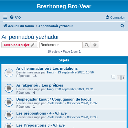
Brezhoneg Bro-Vear
FAQ
Connexion
R
Accueil du forum
Ar pennadoù yezhadur
e
Ar pennadoù yezhadur
c
Rechercher
Recherche avanc
Nouveau sujet
h
19 sujets • Page
1
sur
1
e
Sujets
r
c
Ar c'hemmadurioù / Les mutations
Dernier message par
Tangi
«
13 septembre 2025, 10:56
h
Réponses :
18
1
2
e
Ar rakgerioù / Les préfixes
r
Dernier message par
Tangi
«
20 septembre 2021, 21:31
Réponses :
4
Displegadur kaout / Conjugaison de kaout
Dernier message par
Paotr Kleder
«
08 février 2020, 15:32
Réponses :
1
Les prépositions - 4 - V.Favé
Dernier message par
Paotr Kleder
«
08 février 2020, 13:30
Les Prépositions 3 - V.Favé