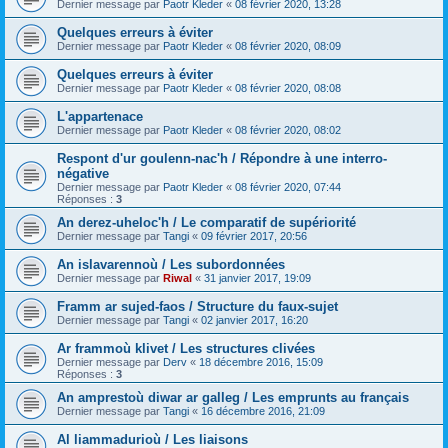
Dernier message par
Paotr Kleder
«
08 février 2020, 13:28
Quelques erreurs à éviter
Dernier message par
Paotr Kleder
«
08 février 2020, 08:09
Quelques erreurs à éviter
Dernier message par
Paotr Kleder
«
08 février 2020, 08:08
L'appartenace
Dernier message par
Paotr Kleder
«
08 février 2020, 08:02
Respont d'ur goulenn-nac'h / Répondre à une interro-
négative
Dernier message par
Paotr Kleder
«
08 février 2020, 07:44
Réponses :
3
An derez-uheloc'h / Le comparatif de supériorité
Dernier message par
Tangi
«
09 février 2017, 20:56
An islavarennoù / Les subordonnées
Dernier message par
Riwal
«
31 janvier 2017, 19:09
Framm ar sujed-faos / Structure du faux-sujet
Dernier message par
Tangi
«
02 janvier 2017, 16:20
Ar frammoù klivet / Les structures clivées
Dernier message par
Derv
«
18 décembre 2016, 15:09
Réponses :
3
An amprestoù diwar ar galleg / Les emprunts au français
Dernier message par
Tangi
«
16 décembre 2016, 21:09
Al liammadurioù / Les liaisons