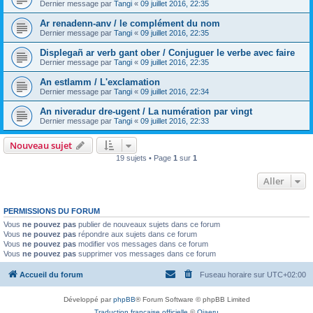
Dernier message par
Tangi
«
09 juillet 2016, 22:35
Ar renadenn-anv / le complément du nom
Dernier message par
Tangi
«
09 juillet 2016, 22:35
Displegañ ar verb gant ober / Conjuguer le verbe avec faire
Dernier message par
Tangi
«
09 juillet 2016, 22:35
An estlamm / L'exclamation
Dernier message par
Tangi
«
09 juillet 2016, 22:34
An niveradur dre-ugent / La numération par vingt
Dernier message par
Tangi
«
09 juillet 2016, 22:33
Nouveau sujet
19 sujets • Page
1
sur
1
Aller
PERMISSIONS DU FORUM
Vous
ne pouvez pas
publier de nouveaux sujets dans ce forum
Vous
ne pouvez pas
répondre aux sujets dans ce forum
Vous
ne pouvez pas
modifier vos messages dans ce forum
Vous
ne pouvez pas
supprimer vos messages dans ce forum
Accueil du forum
Fuseau horaire sur
UTC+02:00
Développé par
phpBB
® Forum Software © phpBB Limited
Traduction française officielle
©
Qiaeru