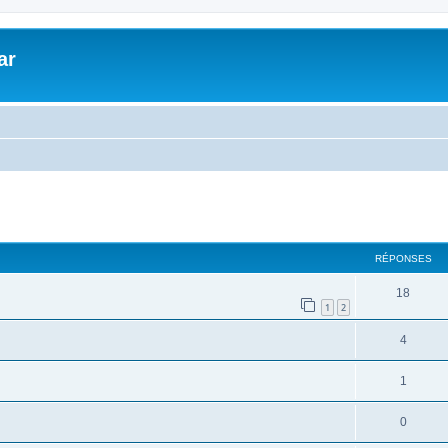
ar
cher
cherche avancée
RÉPONSES
18
1
2
4
1
0