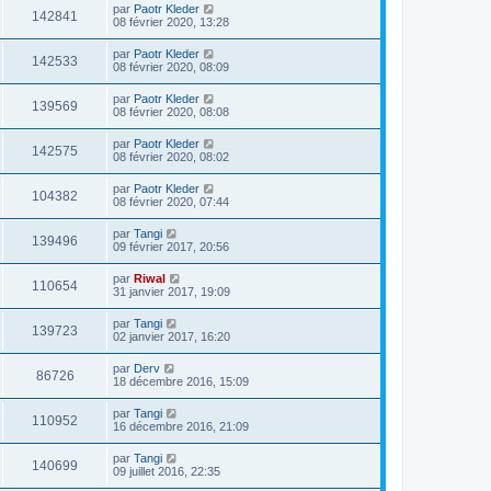
par
Paotr Kleder
142841
08 février 2020, 13:28
par
Paotr Kleder
142533
08 février 2020, 08:09
par
Paotr Kleder
139569
08 février 2020, 08:08
par
Paotr Kleder
142575
08 février 2020, 08:02
par
Paotr Kleder
104382
08 février 2020, 07:44
par
Tangi
139496
09 février 2017, 20:56
par
Riwal
110654
31 janvier 2017, 19:09
par
Tangi
139723
02 janvier 2017, 16:20
par
Derv
86726
18 décembre 2016, 15:09
par
Tangi
110952
16 décembre 2016, 21:09
par
Tangi
140699
09 juillet 2016, 22:35