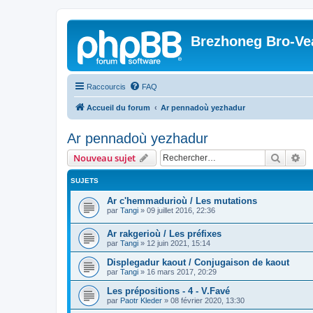
Brezhoneg Bro-Ve
Raccourcis
FAQ
Accueil du forum
Ar pennadoù yezhadur
Ar pennadoù yezhadur
Recher
Re
Nouveau sujet
SUJETS
Ar c'hemmadurioù / Les mutations
par
Tangi
»
09 juillet 2016, 22:36
Ar rakgerioù / Les préfixes
par
Tangi
»
12 juin 2021, 15:14
Displegadur kaout / Conjugaison de kaout
par
Tangi
»
16 mars 2017, 20:29
Les prépositions - 4 - V.Favé
par
Paotr Kleder
»
08 février 2020, 13:30