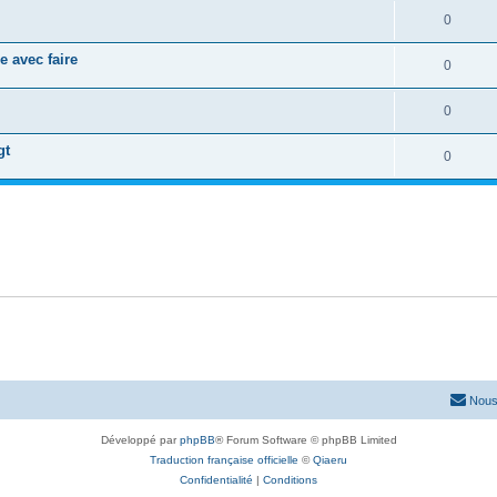
0
e avec faire
0
0
gt
0
Nous
Développé par
phpBB
® Forum Software © phpBB Limited
Traduction française officielle
©
Qiaeru
Confidentialité
|
Conditions