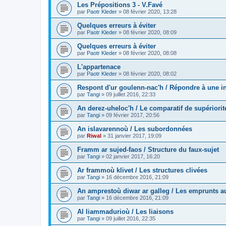
Les Prépositions 3 - V.Favé
par
Paotr Kleder
»
08 février 2020, 13:28
Quelques erreurs à éviter
par
Paotr Kleder
»
08 février 2020, 08:09
Quelques erreurs à éviter
par
Paotr Kleder
»
08 février 2020, 08:08
L'appartenace
par
Paotr Kleder
»
08 février 2020, 08:02
Respont d'ur goulenn-nac'h / Répondre à une in
par
Tangi
»
09 juillet 2016, 22:33
An derez-uheloc'h / Le comparatif de supériorit
par
Tangi
»
09 février 2017, 20:56
An islavarennoù / Les subordonnées
par
Riwal
»
31 janvier 2017, 19:09
Framm ar sujed-faos / Structure du faux-sujet
par
Tangi
»
02 janvier 2017, 16:20
Ar frammoù klivet / Les structures clivées
par
Tangi
»
16 décembre 2016, 21:09
An amprestoù diwar ar galleg / Les emprunts au
par
Tangi
»
16 décembre 2016, 21:09
Al liammadurioù / Les liaisons
par
Tangi
»
09 juillet 2016, 22:35