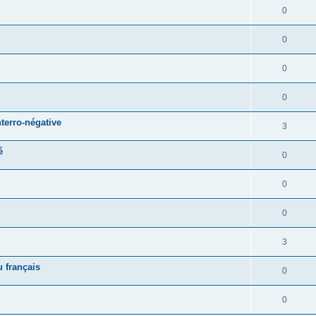
0
0
0
0
terro-négative
3
é
0
0
0
3
 français
0
0