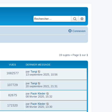
Rechercher
Recherche avancé
Connexion
19 sujets • Page
1
sur
1
VUES
DERNIER MESSAGE
par
Tangi
1682577
13 septembre 2025, 10:56
par
Tangi
107729
20 septembre 2021, 21:31
par
Paotr Kleder
82675
08 février 2020, 15:32
par
Paotr Kleder
171520
08 février 2020, 13:30