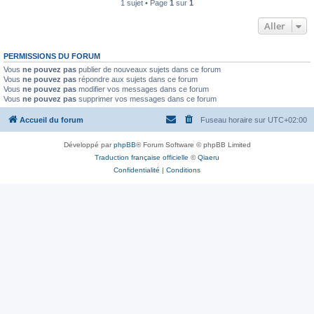
1 sujet • Page
1
sur
1
Aller
PERMISSIONS DU FORUM
Vous
ne pouvez pas
publier de nouveaux sujets dans ce forum
Vous
ne pouvez pas
répondre aux sujets dans ce forum
Vous
ne pouvez pas
modifier vos messages dans ce forum
Vous
ne pouvez pas
supprimer vos messages dans ce forum
Accueil du forum
Fuseau horaire sur
UTC+02:00
Développé par
phpBB
® Forum Software © phpBB Limited
Traduction française officielle
©
Qiaeru
Confidentialité
|
Conditions