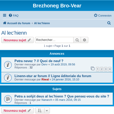
Brezhoneg Bro-Vear
FAQ
Connexion
R
Accueil du forum
Al lec'hienn
e
Al lec'hienn
c
Rechercher
Recherche avanc
Nouveau sujet
h
1 sujet • Page
1
sur
1
e
Annonces
r
c
Petra nevez ? // Quoi de neuf ?
Dernier message par
Derv
«
19 août 2019, 09:56
h
Réponses :
32
1
2
3
4
e
Linenn-stur ar forum // Ligne éditoriale du forum
r
Dernier message par
Riwal
«
24 janvier 2016, 15:10
Sujets
Petra a soñjit deus al lec'hienn ? Que pensez-vous du site ?
Dernier message par
Nanarzh
«
05 mars 2016, 09:15
Réponses :
1
Nouveau sujet