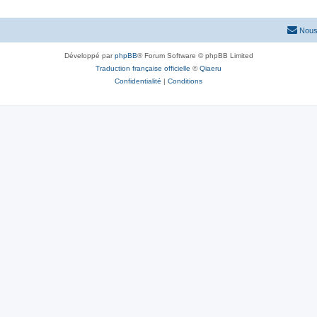
Nous
Développé par
phpBB
® Forum Software © phpBB Limited
Traduction française officielle
©
Qiaeru
Confidentialité
|
Conditions