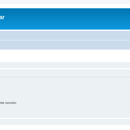
ar
tte session