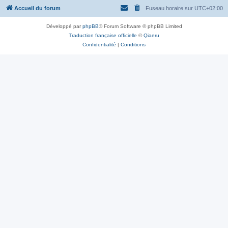
Accueil du forum
Fuseau horaire sur
UTC+02:00
Développé par
phpBB
® Forum Software © phpBB Limited
Traduction française officielle
©
Qiaeru
Confidentialité
|
Conditions