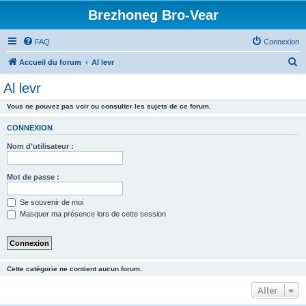
Brezhoneg Bro-Vear
FAQ
Connexion
R
Accueil du forum
Al levr
e
Al levr
c
Vous ne pouvez pas voir ou consulter les sujets de ce forum.
h
e
CONNEXION
r
Nom d’utilisateur :
c
h
Mot de passe :
e
Se souvenir de moi
r
Masquer ma présence lors de cette session
Cette catégorie ne contient aucun forum.
Aller