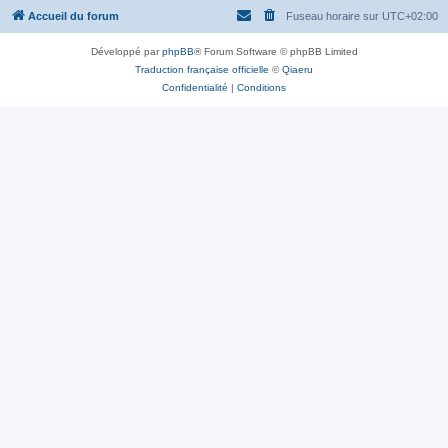
Accueil du forum
Fuseau horaire sur
UTC+02:00
Développé par
phpBB
® Forum Software © phpBB Limited
Traduction française officielle
©
Qiaeru
Confidentialité
|
Conditions