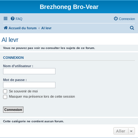
Brezhoneg Bro-Vear
FAQ
Connexion
R
Accueil du forum
Al levr
e
Al levr
c
Vous ne pouvez pas voir ou consulter les sujets de ce forum.
h
e
CONNEXION
r
Nom d’utilisateur :
c
h
Mot de passe :
e
Se souvenir de moi
r
Masquer ma présence lors de cette session
Cette catégorie ne contient aucun forum.
Aller