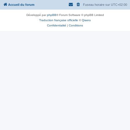
Accueil du forum
Fuseau horaire sur
UTC+02:00
Développé par
phpBB
® Forum Software © phpBB Limited
Traduction française officielle
©
Qiaeru
Confidentialité
|
Conditions