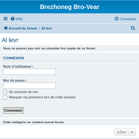
Brezhoneg Bro-Vear
FAQ
Connexion
R
Accueil du forum
Al levr
e
Al levr
c
Vous ne pouvez pas voir ou consulter les sujets de ce forum.
h
e
CONNEXION
r
Nom d’utilisateur :
c
h
Mot de passe :
e
Se souvenir de moi
r
Masquer ma présence lors de cette session
Cette catégorie ne contient aucun forum.
Aller