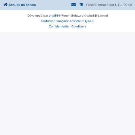
Accueil du forum
Fuseau horaire sur
UTC+02:00
Développé par
phpBB
® Forum Software © phpBB Limited
Traduction française officielle
©
Qiaeru
Confidentialité
|
Conditions