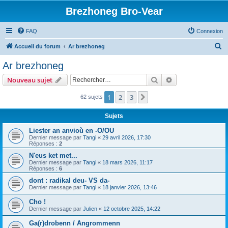
Brezhoneg Bro-Vear
FAQ
Connexion
R
Accueil du forum
Ar brezhoneg
e
Ar brezhoneg
c
Rechercher
Recherche avanc
Nouveau sujet
h
e
1
2
3
Suivant
62 sujets
r
Sujets
c
Liester an anvioù en -O/OU
h
Dernier message par
Tangi
«
29 avril 2026, 17:30
Réponses :
2
e
N'eus ket met...
r
Dernier message par
Tangi
«
18 mars 2026, 11:17
Réponses :
6
dont : radikal deu- VS da-
Dernier message par
Tangi
«
18 janvier 2026, 13:46
Cho !
Dernier message par
Julien
«
12 octobre 2025, 14:22
Ga(r)drobenn / Angrommenn