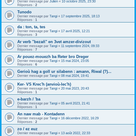
Dernier message par
Julien
«
10 octobre 2025, 23:30
Réponses :
2
Tunodo
Dernier message par
Tangi
«
17 septembre 2025, 18:13
Réponses :
1
da : ton, ta, tes
Dernier message par
Tangi
«
17 avril 2025, 12:21
Réponses :
3
Ar verb "bezañ" en 3vet amzer-divizout
Dernier message par
Tangi
«
11 septembre 2024, 09:33
Réponses :
7
Ar pouez-mouezh ba Reter bro Dreger
Dernier message par
Tangi
«
15 mai 2024, 23:05
Réponses :
6
Gerioù hag a goll ur silabenn : amann, Riwal (?)...
Dernier message par
Tangi
«
08 mai 2024, 19:41
Ker- VS Krec'h (anvioù-lec'h)
Dernier message par
Tangi
«
20 mai 2023, 20:43
Réponses :
1
e-barzh / 'ba
Dernier message par
Tangi
«
05 avril 2023, 21:41
Réponses :
1
An naw mab - Kontadenn
Dernier message par
Tangi
«
16 décembre 2022, 16:29
Réponses :
2
zo / ez euz
Dernier message par
Tangi
«
13 août 2022, 22:33