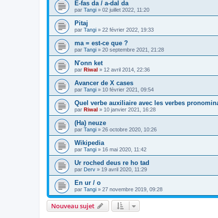
E-fas da / a-dal da
par
Tangi
»
02 juillet 2022, 11:20
Pitaj
par
Tangi
»
22 février 2022, 19:33
ma = est-ce que ?
par
Tangi
»
20 septembre 2021, 21:28
N'onn ket
par
Riwal
»
12 avril 2014, 22:36
Avancer de X cases
par
Tangi
»
10 février 2021, 09:54
Quel verbe auxiliaire avec les verbes pronomin
par
Riwal
»
10 janvier 2021, 16:28
(Ha) neuze
par
Tangi
»
26 octobre 2020, 10:26
Wikipedia
par
Tangi
»
16 mai 2020, 11:42
Ur roched deus re ho tad
par
Derv
»
19 avril 2020, 11:29
En ur / o
par
Tangi
»
27 novembre 2019, 09:28
Nouveau sujet