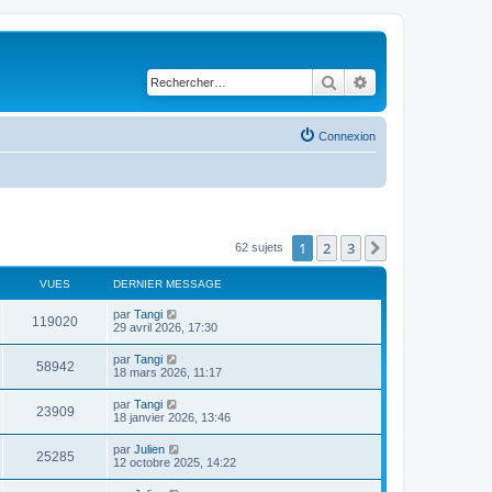
Rechercher
Recherche avancé
Connexion
1
2
3
Suivant
62 sujets
VUES
DERNIER MESSAGE
par
Tangi
119020
29 avril 2026, 17:30
par
Tangi
58942
18 mars 2026, 11:17
par
Tangi
23909
18 janvier 2026, 13:46
par
Julien
25285
12 octobre 2025, 14:22