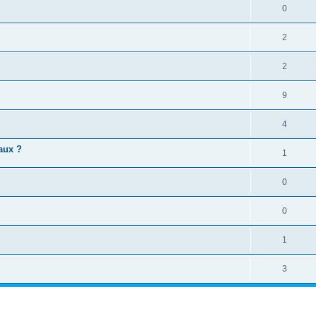
0
2
2
9
4
aux ?
1
0
0
1
3