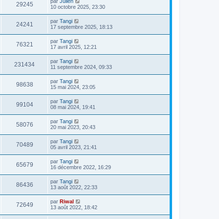
par
Julien
29245
10 octobre 2025, 23:30
par
Tangi
24241
17 septembre 2025, 18:13
par
Tangi
76321
17 avril 2025, 12:21
par
Tangi
231434
11 septembre 2024, 09:33
par
Tangi
98638
15 mai 2024, 23:05
par
Tangi
99104
08 mai 2024, 19:41
par
Tangi
58076
20 mai 2023, 20:43
par
Tangi
70489
05 avril 2023, 21:41
par
Tangi
65679
16 décembre 2022, 16:29
par
Tangi
86436
13 août 2022, 22:33
par
Riwal
72649
13 août 2022, 18:42