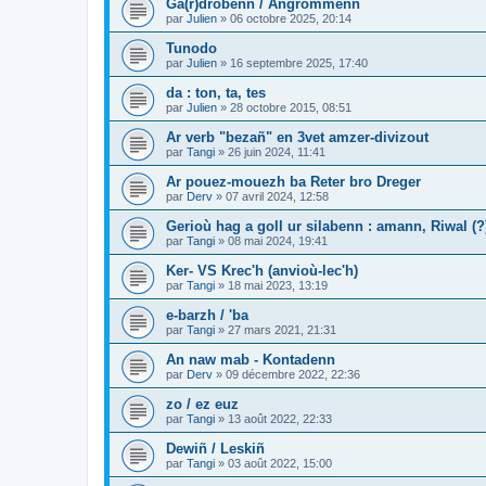
Ga(r)drobenn / Angrommenn
par
Julien
»
06 octobre 2025, 20:14
Tunodo
par
Julien
»
16 septembre 2025, 17:40
da : ton, ta, tes
par
Julien
»
28 octobre 2015, 08:51
Ar verb "bezañ" en 3vet amzer-divizout
par
Tangi
»
26 juin 2024, 11:41
Ar pouez-mouezh ba Reter bro Dreger
par
Derv
»
07 avril 2024, 12:58
Gerioù hag a goll ur silabenn : amann, Riwal (?)
par
Tangi
»
08 mai 2024, 19:41
Ker- VS Krec'h (anvioù-lec'h)
par
Tangi
»
18 mai 2023, 13:19
e-barzh / 'ba
par
Tangi
»
27 mars 2021, 21:31
An naw mab - Kontadenn
par
Derv
»
09 décembre 2022, 22:36
zo / ez euz
par
Tangi
»
13 août 2022, 22:33
Dewiñ / Leskiñ
par
Tangi
»
03 août 2022, 15:00