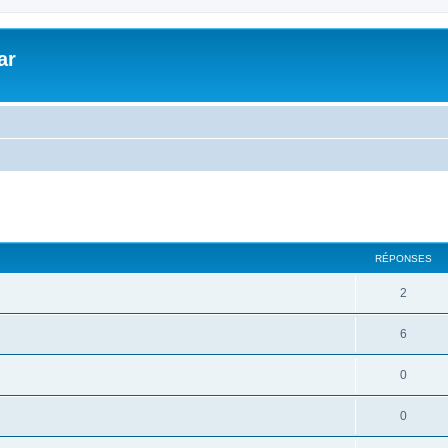
ar
cher
cherche avancée
RÉPONSES
2
6
0
0