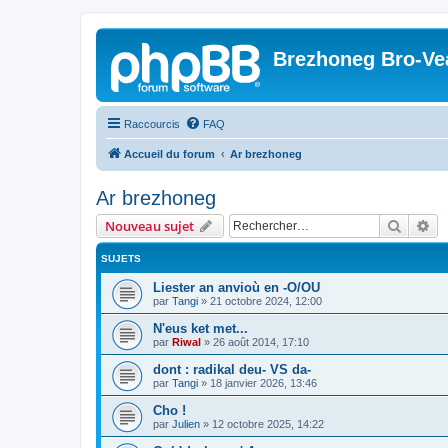
Brezhoneg Bro-Ve
Raccourcis
FAQ
Accueil du forum
Ar brezhoneg
Ar brezhoneg
Recher
Re
Nouveau sujet
SUJETS
Liester an anvioù en -O/OU
par
Tangi
»
21 octobre 2024, 12:00
N'eus ket met...
par
Riwal
»
26 août 2014, 17:10
dont : radikal deu- VS da-
par
Tangi
»
18 janvier 2026, 13:46
Cho !
par
Julien
»
12 octobre 2025, 14:22