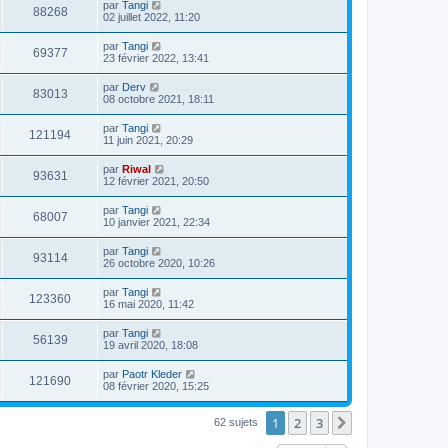
par
Tangi
88268
02 juillet 2022, 11:20
par
Tangi
69377
23 février 2022, 13:41
par
Derv
83013
08 octobre 2021, 18:11
par
Tangi
121194
11 juin 2021, 20:29
par
Riwal
93631
12 février 2021, 20:50
par
Tangi
68007
10 janvier 2021, 22:34
par
Tangi
93114
26 octobre 2020, 10:26
par
Tangi
123360
16 mai 2020, 11:42
par
Tangi
56139
19 avril 2020, 18:08
par
Paotr Kleder
121690
08 février 2020, 15:25
1
2
3
Suivant
62 sujets