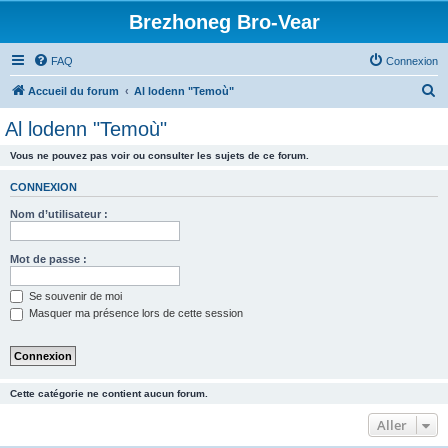
Brezhoneg Bro-Vear
FAQ
Connexion
R
Accueil du forum
Al lodenn "Temoù"
e
Al lodenn "Temoù"
c
Vous ne pouvez pas voir ou consulter les sujets de ce forum.
h
e
CONNEXION
r
Nom d’utilisateur :
c
h
Mot de passe :
e
Se souvenir de moi
r
Masquer ma présence lors de cette session
Cette catégorie ne contient aucun forum.
Aller