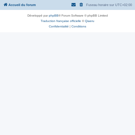
Accueil du forum
Fuseau horaire sur
UTC+02:00
Développé par
phpBB
® Forum Software © phpBB Limited
Traduction française officielle
©
Qiaeru
Confidentialité
|
Conditions