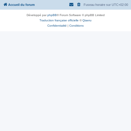
Accueil du forum
Fuseau horaire sur
UTC+02:00
Développé par
phpBB
® Forum Software © phpBB Limited
Traduction française officielle
©
Qiaeru
Confidentialité
|
Conditions