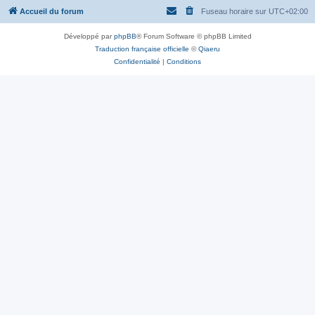
Accueil du forum
Fuseau horaire sur
UTC+02:00
Développé par
phpBB
® Forum Software © phpBB Limited
Traduction française officielle
©
Qiaeru
Confidentialité
|
Conditions