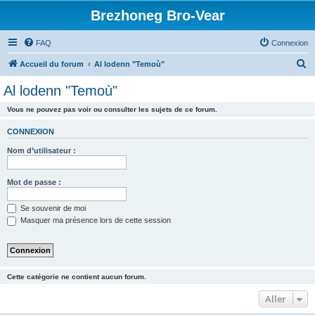
Brezhoneg Bro-Vear
FAQ
Connexion
R
Accueil du forum
Al lodenn "Temoù"
e
Al lodenn "Temoù"
c
Vous ne pouvez pas voir ou consulter les sujets de ce forum.
h
e
CONNEXION
r
Nom d’utilisateur :
c
h
Mot de passe :
e
Se souvenir de moi
r
Masquer ma présence lors de cette session
Cette catégorie ne contient aucun forum.
Aller