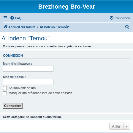
Brezhoneg Bro-Vear
FAQ
Connexion
R
Accueil du forum
Al lodenn "Temoù"
e
Al lodenn "Temoù"
c
Vous ne pouvez pas voir ou consulter les sujets de ce forum.
h
e
CONNEXION
r
Nom d’utilisateur :
c
h
Mot de passe :
e
Se souvenir de moi
r
Masquer ma présence lors de cette session
Cette catégorie ne contient aucun forum.
Aller