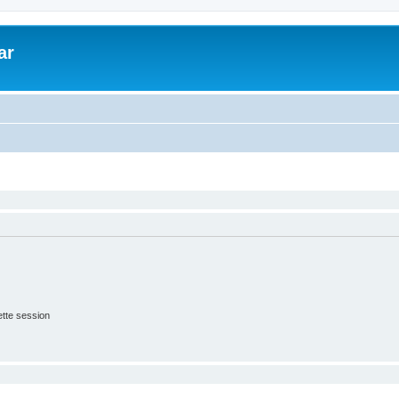
ar
tte session