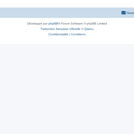
Nous
Développé par
phpBB
® Forum Software © phpBB Limited
Traduction française officielle
©
Qiaeru
Confidentialité
|
Conditions