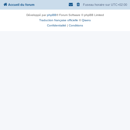
Accueil du forum
Fuseau horaire sur
UTC+02:00
Développé par
phpBB
® Forum Software © phpBB Limited
Traduction française officielle
©
Qiaeru
Confidentialité
|
Conditions