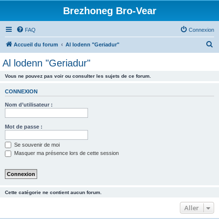
Brezhoneg Bro-Vear
FAQ
Connexion
R
Accueil du forum
Al lodenn "Geriadur"
e
Al lodenn "Geriadur"
c
Vous ne pouvez pas voir ou consulter les sujets de ce forum.
h
e
CONNEXION
r
Nom d’utilisateur :
c
h
Mot de passe :
e
Se souvenir de moi
r
Masquer ma présence lors de cette session
Cette catégorie ne contient aucun forum.
Aller