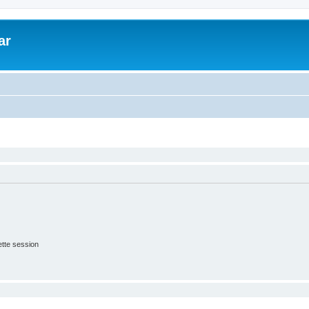
ar
tte session