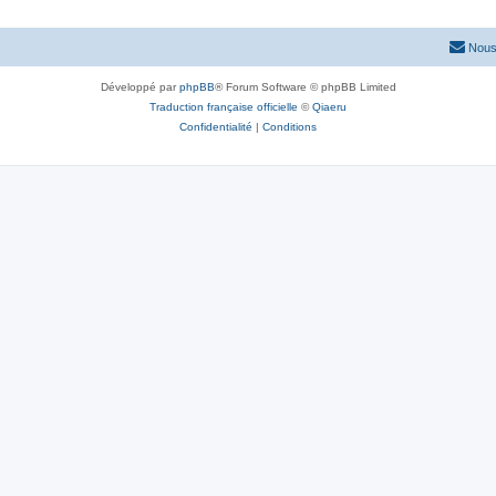
Nous
Développé par
phpBB
® Forum Software © phpBB Limited
Traduction française officielle
©
Qiaeru
Confidentialité
|
Conditions