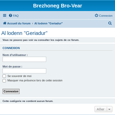
Brezhoneg Bro-Vear
FAQ
Connexion
R
Accueil du forum
Al lodenn "Geriadur"
e
Al lodenn "Geriadur"
c
Vous ne pouvez pas voir ou consulter les sujets de ce forum.
h
e
CONNEXION
r
Nom d’utilisateur :
c
h
Mot de passe :
e
Se souvenir de moi
r
Masquer ma présence lors de cette session
Cette catégorie ne contient aucun forum.
Aller