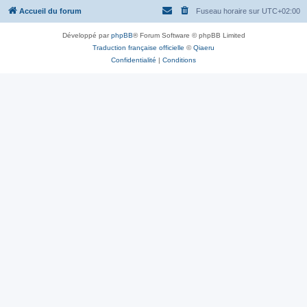
Accueil du forum
Fuseau horaire sur
UTC+02:00
Développé par
phpBB
® Forum Software © phpBB Limited
Traduction française officielle
©
Qiaeru
Confidentialité
|
Conditions