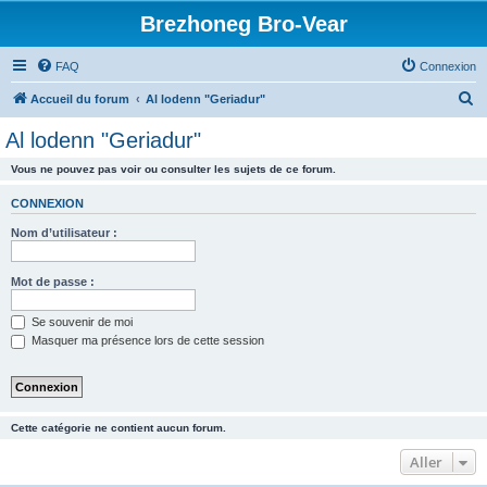
Brezhoneg Bro-Vear
FAQ
Connexion
R
Accueil du forum
Al lodenn "Geriadur"
e
Al lodenn "Geriadur"
c
Vous ne pouvez pas voir ou consulter les sujets de ce forum.
h
e
CONNEXION
r
Nom d’utilisateur :
c
h
Mot de passe :
e
Se souvenir de moi
r
Masquer ma présence lors de cette session
Cette catégorie ne contient aucun forum.
Aller