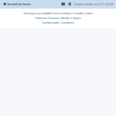
Accueil du forum
Fuseau horaire sur
UTC+02:00
Développé par
phpBB
® Forum Software © phpBB Limited
Traduction française officielle
©
Qiaeru
Confidentialité
|
Conditions