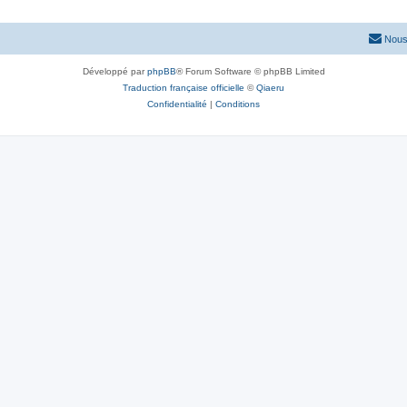
Nous
Développé par
phpBB
® Forum Software © phpBB Limited
Traduction française officielle
©
Qiaeru
Confidentialité
|
Conditions