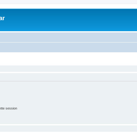
ar
tte session