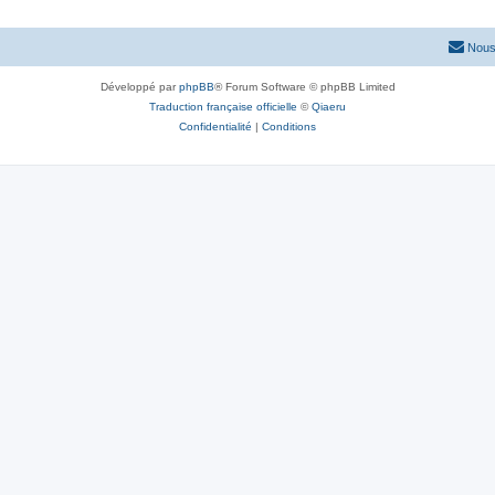
Nous
Développé par
phpBB
® Forum Software © phpBB Limited
Traduction française officielle
©
Qiaeru
Confidentialité
|
Conditions