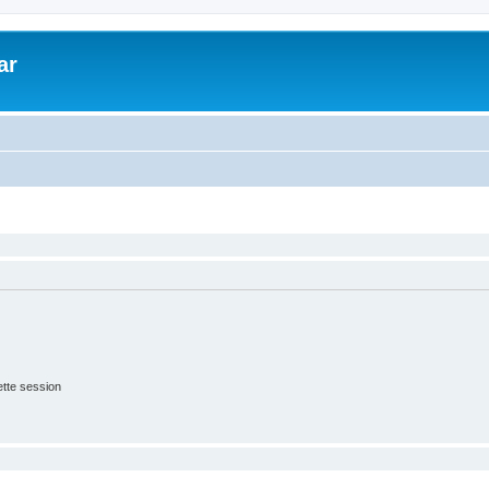
ar
tte session