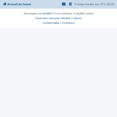
Accueil du forum
Fuseau horaire sur
UTC+02:00
Développé par
phpBB
® Forum Software © phpBB Limited
Traduction française officielle
©
Qiaeru
Confidentialité
|
Conditions