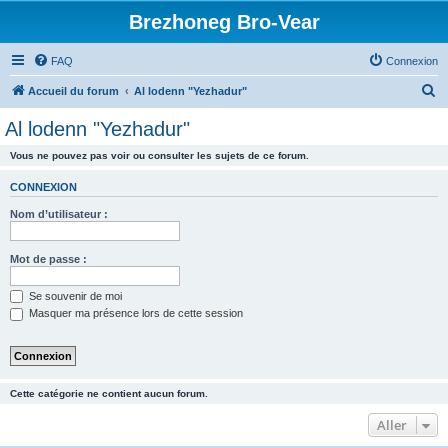
Brezhoneg Bro-Vear
FAQ
Connexion
R
Accueil du forum
Al lodenn "Yezhadur"
e
Al lodenn "Yezhadur"
c
Vous ne pouvez pas voir ou consulter les sujets de ce forum.
h
e
CONNEXION
r
Nom d’utilisateur :
c
h
Mot de passe :
e
Se souvenir de moi
r
Masquer ma présence lors de cette session
Cette catégorie ne contient aucun forum.
Aller