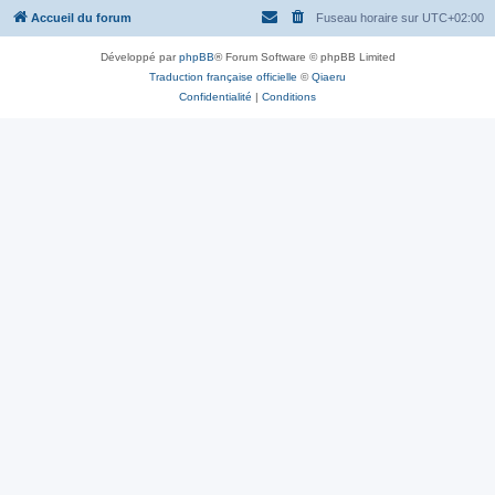
Accueil du forum
Fuseau horaire sur
UTC+02:00
Développé par
phpBB
® Forum Software © phpBB Limited
Traduction française officielle
©
Qiaeru
Confidentialité
|
Conditions