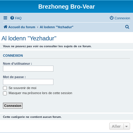
Brezhoneg Bro-Vear
FAQ
Connexion
R
Accueil du forum
Al lodenn "Yezhadur"
e
Al lodenn "Yezhadur"
c
Vous ne pouvez pas voir ou consulter les sujets de ce forum.
h
e
CONNEXION
r
Nom d’utilisateur :
c
h
Mot de passe :
e
Se souvenir de moi
r
Masquer ma présence lors de cette session
Cette catégorie ne contient aucun forum.
Aller