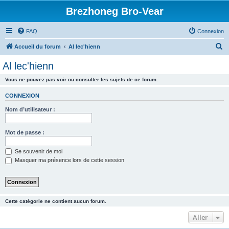
Brezhoneg Bro-Vear
FAQ
Connexion
R
Accueil du forum
Al lec'hienn
e
Al lec'hienn
c
Vous ne pouvez pas voir ou consulter les sujets de ce forum.
h
e
CONNEXION
r
Nom d’utilisateur :
c
h
Mot de passe :
e
Se souvenir de moi
r
Masquer ma présence lors de cette session
Cette catégorie ne contient aucun forum.
Aller