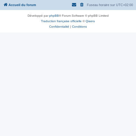
Accueil du forum
Fuseau horaire sur
UTC+02:00
Développé par
phpBB
® Forum Software © phpBB Limited
Traduction française officielle
©
Qiaeru
Confidentialité
|
Conditions