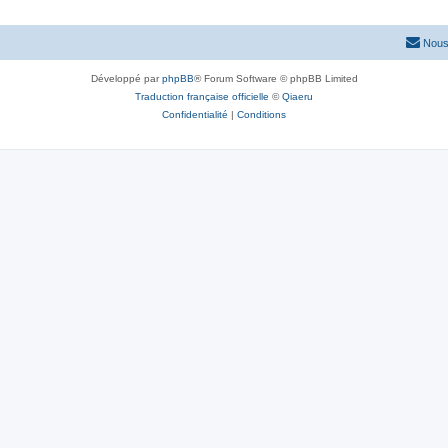
Nous
Développé par
phpBB
® Forum Software © phpBB Limited
Traduction française officielle
©
Qiaeru
Confidentialité
|
Conditions