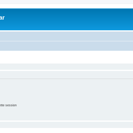
ar
tte session