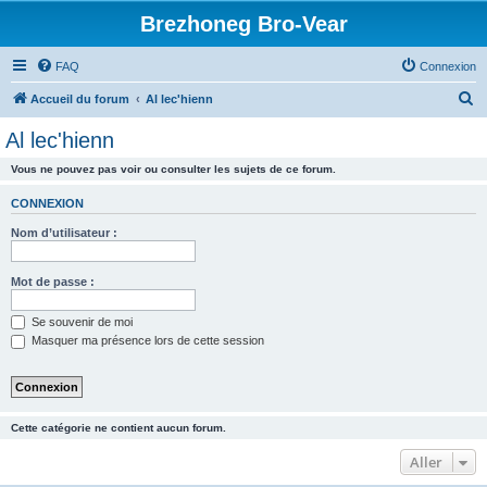
Brezhoneg Bro-Vear
FAQ
Connexion
R
Accueil du forum
Al lec'hienn
e
Al lec'hienn
c
Vous ne pouvez pas voir ou consulter les sujets de ce forum.
h
e
CONNEXION
r
Nom d’utilisateur :
c
h
Mot de passe :
e
Se souvenir de moi
r
Masquer ma présence lors de cette session
Cette catégorie ne contient aucun forum.
Aller