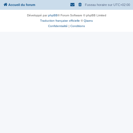
Accueil du forum
Fuseau horaire sur
UTC+02:00
Développé par
phpBB
® Forum Software © phpBB Limited
Traduction française officielle
©
Qiaeru
Confidentialité
|
Conditions