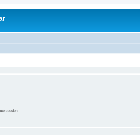
ar
tte session