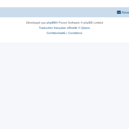
Nous
Développé par
phpBB
® Forum Software © phpBB Limited
Traduction française officielle
©
Qiaeru
Confidentialité
|
Conditions