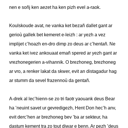
nen e soñj ken aezet ha ken pizh evel a-raok.
Koulskoude avat, ne vanka ket bezañ dallet gant ar
gerioù gallek bet kemeret e-leizh : ar yezh a vez
implijet c’hoazh en-dro dimp zo deus ar c’hentañ. Ne
vanka ket ivez ankouaat emañ spered ar yezh gant ar
vrezhonegerien a-vihannik. O brezhoneg, brezhoneg
ar vro, a renker lakat da skwer, evit an distagadur hag
ar stumm da sevel frazennoù da gentañ.
A-drek al lec’hienn-se zo tri faotr yaouank deus Bear
ha ’neuint savet ur gevredigezh, Hent Don hec’h anv,
evit derc’hen ar brezhoneg bev ’ba ar sekteur, ha
dastum kement tra zo tout diwar e benn. Ar pezh ’deus