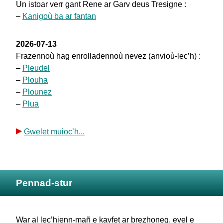
Un istoar verr gant Rene ar Garv deus Tresigne :
–
Kanigoù ba ar fantan
2026-07-13
Frazennoù hag enrolladennoù nevez (anvioù-lec’h) :
–
Pleudel
–
Plouha
–
Plounez
–
Plua
Gwelet muioc’h...
Pennad-stur
War al lec’hienn-mañ e kavfet ar brezhoneg, evel e