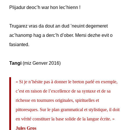
Plijadur deoc’h war hon lec’hienn !
Trugarez vras da dout an dud ’neuint degemeret
ac’hanomp hag a derc’h d’ober. Mersi dezhe evit o
fasianted.
Tangi
(miz Genver 2016)
« Si je n’hésite pas à donner le breton parlé en exemple,
c’est en raison de l’excellence de sa syntaxe et de sa
richesse en tournures originales, spirituelles et
pittoresques. Sur le plan grammatical et stylistique, il doit
en vérité constituer la base solide de la langue écrite. »
Jules Gros