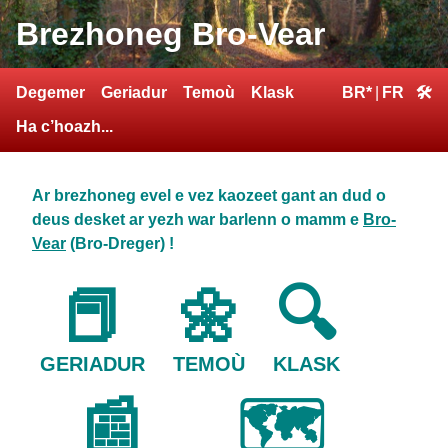
Brezhoneg Bro-Vear
Degemer
Geriadur
Temoù
Klask
BR*
|
FR
🛠
Ha c’hoazh...
Ar brezhoneg evel e vez kaozeet gant an dud o
deus desket ar yezh war barlenn o mamm e
Bro-
Vear
(Bro-Dreger) !
📕
🌼
🔍
GERIADUR
TEMOÙ
KLASK
📰
🗺