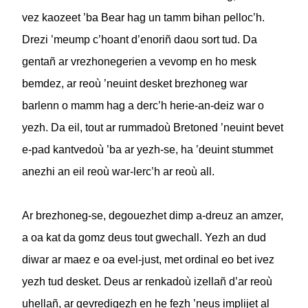
vez kaozeet ’ba Bear hag un tamm bihan pelloc’h.
Drezi ’meump c’hoant d’enoriñ daou sort tud. Da
gentañ ar vrezhonegerien a vevomp en ho mesk
bemdez, ar reoù ’neuint desket brezhoneg war
barlenn o mamm hag a derc’h herie-an-deiz war o
yezh. Da eil, tout ar rummadoù Bretoned ’neuint bevet
e-pad kantvedoù ’ba ar yezh-se, ha ’deuint stummet
anezhi an eil reoù war-lerc’h ar reoù all.
Ar brezhoneg-se, degouezhet dimp a-dreuz an amzer,
a oa kat da gomz deus tout gwechall. Yezh an dud
diwar ar maez e oa evel-just, met ordinal eo bet ivez
yezh tud desket. Deus ar renkadoù izellañ d’ar reoù
uhellañ, ar gevredigezh en he fezh ’neus implijet al