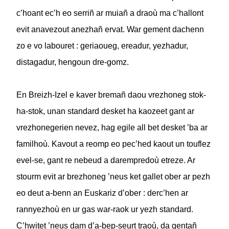
c’hoant ec’h eo serriñ ar muiañ a draoù ma c’hallont
evit anavezout anezhañ ervat. War gement dachenn
zo e vo labouret : geriaoueg, ereadur, yezhadur,
distagadur, hengoun dre-gomz.
En Breizh-Izel e kaver bremañ daou vrezhoneg stok-
ha-stok, unan standard desket ha kaozeet gant ar
vrezhonegerien nevez, hag egile all bet desket ’ba ar
familhoù. Kavout a reomp eo pec’hed kaout un touflez
evel-se, gant re nebeud a darempredoù etreze. Ar
stourm evit ar brezhoneg ’neus ket gallet ober ar pezh
eo deut a-benn an Euskariz d’ober : derc’hen ar
rannyezhoù en ur gas war-raok ur yezh standard.
C’hwitet ’neus dam d’a-bep-seurt traoù, da gentañ