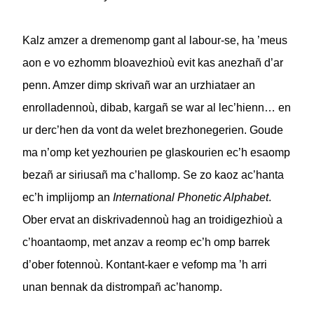
Kalz amzer a dremenomp gant al labour-se, ha ’meus
aon e vo ezhomm bloavezhioù evit kas anezhañ d’ar
penn. Amzer dimp skrivañ war an urzhiataer an
enrolladennoù, dibab, kargañ se war al lec’hienn… en
ur derc’hen da vont da welet brezhonegerien. Goude
ma n’omp ket yezhourien pe glaskourien ec’h esaomp
bezañ ar siriusañ ma c’hallomp. Se zo kaoz ac’hanta
ec’h implijomp an
International Phonetic Alphabet
.
Ober ervat an diskrivadennoù hag an troidigezhioù a
c’hoantaomp, met anzav a reomp ec’h omp barrek
d’ober fotennoù. Kontant-kaer e vefomp ma ’h arri
unan bennak da distrompañ ac’hanomp.