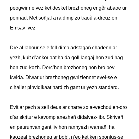
peogwir ne vez ket desket brezhoneg er gêr abaoe ur
pennad. Met soñjal a ra dimp zo traoù a-dreuz en
Emsav ivez.
Dre al labour-se e fell dimp adstagañ chadenn ar
yezh, kuit d’ankouaat ha da goll langaj hon zud hag
hon zud-kozh. Derc’hen brezhoneg hon bro bev
kwida. Diwar ur brezhoneg gwriziennet evel-se e
c’haller pinvidikaat hardizh gant ur yezh standard.
Evit ar pezh a sell deus ar charre zo a-wechoù en-dro
d’ar skritur e kavomp anezhañ didalvez-libr. Skrivañ
en peurunvan gant liv hon rannyezh warnañ, ha
kaozeal brezhoneg ar bobl, n’eo ket ken spontus-se