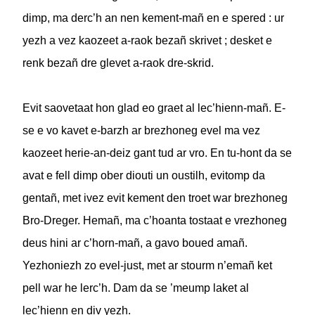
dimp, ma derc’h an nen kement-mañ en e spered : ur
yezh a vez kaozeet a-raok bezañ skrivet ; desket e
renk bezañ dre glevet a-raok dre-skrid.
Evit saovetaat hon glad eo graet al lec’hienn-mañ. E-
se e vo kavet e-barzh ar brezhoneg evel ma vez
kaozeet herie-an-deiz gant tud ar vro. En tu-hont da se
avat e fell dimp ober diouti un oustilh, evitomp da
gentañ, met ivez evit kement den troet war brezhoneg
Bro-Dreger. Hemañ, ma c’hoanta tostaat e vrezhoneg
deus hini ar c’horn-mañ, a gavo boued amañ.
Yezhoniezh zo evel-just, met ar stourm n’emañ ket
pell war he lerc’h. Dam da se ’meump laket al
lec’hienn en div yezh.