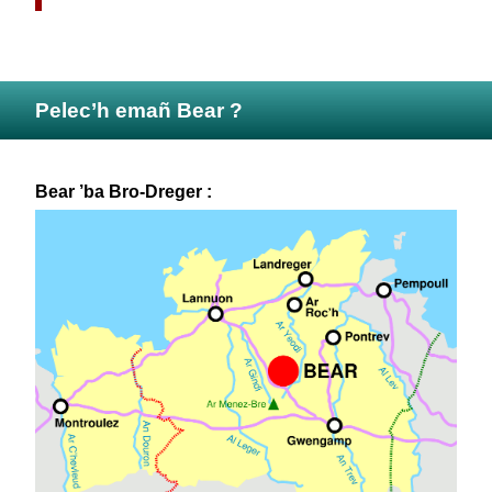
Pelec’h emañ Bear ?
Bear ’ba Bro-Dreger :