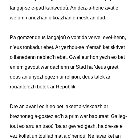
langaj-se e-pad kantvedoù. An deiz-a-herie avat e
welomp anezhañ o koazhañ e-mesk an dud.
Pa gomzer deus langajoù o vont da vervel evel-henn,
n’eus tonkadur ebet. Ar yezhoù-se n’emañ ket skrivet
o flanedenn neblec’h ebet. Gwalleur hon yezh eo bet
en em gavout war dachenn ur Stad ha ’deus graet
deus an unyezhegezh ur relijion, deus talek ar
rouantelezh betek ar Republik.
Dre an avani ec’h eo bet lakeet a-viskoazh ar
brezhoneg a-gostez ec’h a prim war baouraat. Galleg-
tout eo arru an traoù ’ba ar gevredigezh, ha dre-se e
vez kollet un toullad mat a c’herioù. Ne lavar ket an