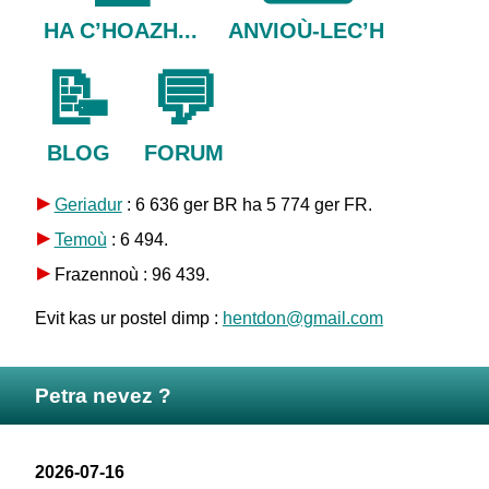
HA C’HOAZH...
ANVIOÙ-LEC’H
📝
💬
BLOG
FORUM
Geriadur
: 6 636 ger BR ha 5 774 ger FR.
Temoù
: 6 494.
Frazennoù : 96 439.
Evit kas ur postel dimp :
hentdon@gmail.com
Petra nevez ?
2026-07-16