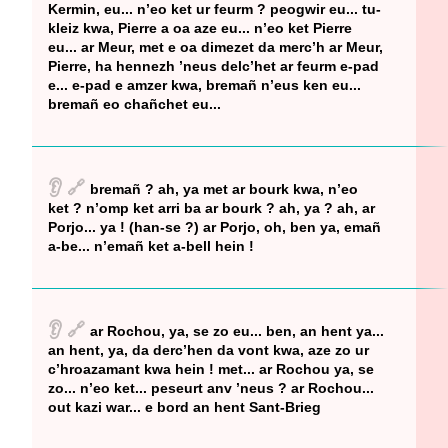
Kermin, eu... n’eo ket ur feurm ? peogwir eu... tu-
kleiz kwa, Pierre a oa aze eu... n’eo ket Pierre
eu... ar Meur, met e oa dimezet da merc’h ar Meur,
Pierre, ha hennezh ’neus delc’het ar feurm e-pad
e... e-pad e amzer kwa, bremañ n’eus ken eu...
bremañ eo chañchet eu...
👂
🔗
bremañ ? ah, ya met ar bourk kwa, n’eo
ket ? n’omp ket arri ba ar bourk ? ah, ya ? ah, ar
Porjo... ya ! (han-se ?) ar Porjo, oh, ben ya, emañ
a-be... n’emañ ket a-bell hein !
👂
🔗
ar Rochou, ya, se zo eu... ben, an hent ya...
an hent, ya, da derc’hen da vont kwa, aze zo ur
c’hroazamant kwa hein ! met... ar Rochou ya, se
zo... n’eo ket... peseurt anv ’neus ? ar Rochou...
out kazi war... e bord an hent Sant-Brieg