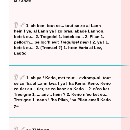
la Lande
👂
🔗
1. ah ben, tout se... tout se zo al Lann
hein ! ya, al Lann ya ! zo bras, abaoe Lannon,
betek eu... 2. Tregedel 1. betek eu... 2. Plian 1.
pelloc’h... pelloc’h evit
Tréguidel hein
! 2. ya ! 1.
betek eu... 2. (Tremael ?) 1. Itron Varia al Lez,
Lantic
👂
🔗
1. ah ya ! Kerio, met tout... evitomp-ni, tout
se zo ’ba al Lann kwa ! ya ! ha Kerio, Kerio, Kerio
zo tier eu... tier, se zo kaoz eo Kerio... 2. n’eo ket
Tresigne 1. ... anv... hein ? 2. Kerio n’eo ket eu...
Tresigne 1. nann ! ’ba Plian, ’ba Plian emañ Kerio
ya
👂
🔗