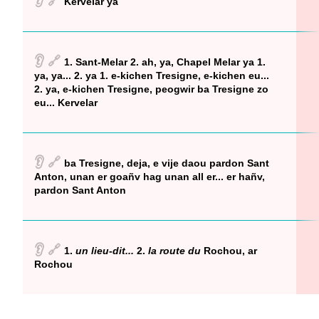
👂
🔗
Kervelar ya
👂
🔗
1. Sant-Melar 2. ah, ya, Chapel Melar ya 1.
ya, ya... 2. ya 1. e-kichen Tresigne, e-kichen eu...
2. ya, e-kichen Tresigne, peogwir ba Tresigne zo
eu... Kervelar
👂
🔗
ba Tresigne, deja, e vije daou pardon Sant
Anton, unan er goañv hag unan all er... er hañv,
pardon Sant Anton
👂
🔗
1.
un lieu-dit...
2.
la route du
Rochou, ar
Rochou