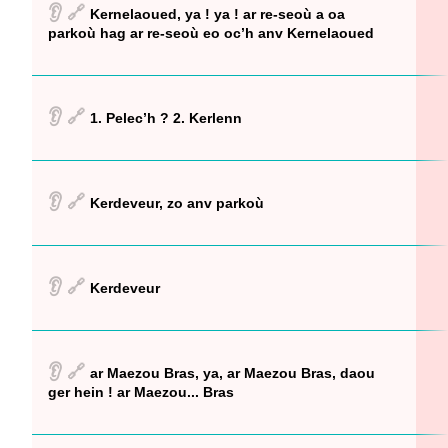
👂
🔗
Kernelaoued, ya ! ya ! ar re-seoù a oa
parkoù hag ar re-seoù eo oc’h anv Kernelaoued
👂
🔗
1. Pelec’h ? 2. Kerlenn
👂
🔗
Kerdeveur, zo anv parkoù
👂
🔗
Kerdeveur
👂
🔗
ar Maezou Bras, ya, ar Maezou Bras, daou
ger hein ! ar Maezou... Bras