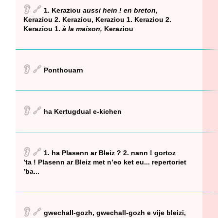
👂
🔗
1. Keraziou
aussi hein ! en breton,
Keraziou 2. Keraziou, Keraziou 1. Keraziou 2.
Keraziou 1.
à la maison,
Keraziou
👂
🔗
Ponthouarn
👂
🔗
ha Kertugdual e-kichen
👂
🔗
1. ha Plasenn ar Bleiz ? 2. nann ! gortoz
’ta ! Plasenn ar Bleiz met n’eo ket eu... repertoriet
’ba...
👂
🔗
gwechall-gozh, gwechall-gozh e vije bleizi,