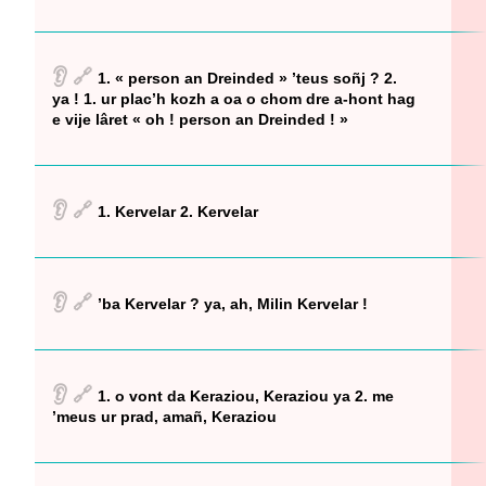
👂
🔗
1. « person an Dreinded » ’teus soñj ? 2.
ya ! 1. ur plac’h kozh a oa o chom dre a-hont hag
e vije lâret « oh ! person an Dreinded ! »
👂
🔗
1. Kervelar 2. Kervelar
👂
🔗
’ba Kervelar ? ya, ah, Milin Kervelar !
👂
🔗
1. o vont da Keraziou, Keraziou ya 2. me
’meus ur prad, amañ, Keraziou