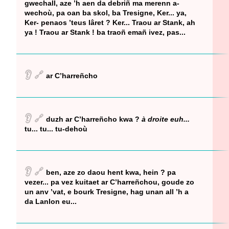
gwechall, aze ’h aen da debriñ ma merenn a-
wechoù, pa oan ba skol, ba Tresigne, Ker... ya,
Ker- penaos ’teus lâret ? Ker... Traou ar Stank, ah
ya ! Traou ar Stank ! ba traoñ emañ ivez, pas...
👂
🔗
ar C’harreñcho
👂
🔗
duzh ar C’harreñcho kwa ?
à droite euh...
tu... tu... tu-dehoù
👂
🔗
ben, aze zo daou hent kwa, hein ? pa
vezer... pa vez kuitaet ar C’harreñchou, goude zo
un anv ’vat, e bourk Tresigne, hag unan all ’h a
da Lanlon eu...