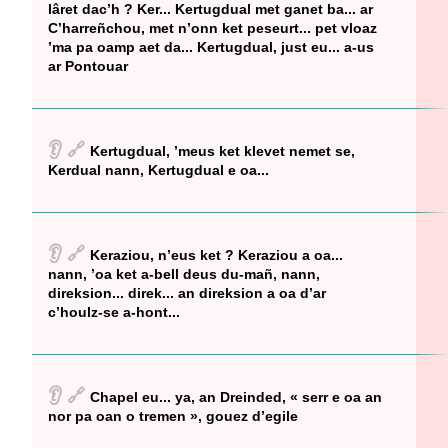
lâret dac’h ? Ker... Kertugdual met ganet ba... ar
C’harreñchou, met n’onn ket peseurt... pet vloaz
’ma pa oamp aet da... Kertugdual, just eu... a-us
ar Pontouar
👂
🔗
Kertugdual, ’meus ket klevet nemet se,
Kerdual nann, Kertugdual e oa...
👂
🔗
Keraziou, n’eus ket ? Keraziou a oa...
nann, ’oa ket a-bell deus du-mañ, nann,
direksion... direk... an direksion a oa d’ar
c’houlz-se a-hont...
👂
🔗
Chapel eu... ya, an Dreinded, « serr e oa an
nor pa oan o tremen », gouez d’egile