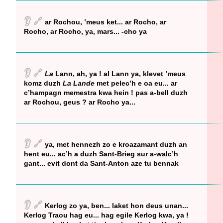
👂
🔗
ar Rochou, ’meus ket... ar Rocho, ar
Rocho, ar Rocho, ya, mars... -cho ya
👂
🔗
La
Lann, ah, ya ! al Lann ya, klevet ’meus
komz duzh
La Lande
met pelec’h e oa eu... ar
c’hampagn memestra kwa hein ! pas a-bell duzh
ar Rochou, geus ? ar Rocho ya...
👂
🔗
ya, met hennezh zo e kroazamant duzh an
hent eu... ac’h a duzh Sant-Brieg sur a-walc’h
gant... evit dont da Sant-Anton aze tu bennak
👂
🔗
Kerlog zo ya, ben... laket hon deus unan...
Kerlog Traou hag eu... hag egile Kerlog kwa, ya !