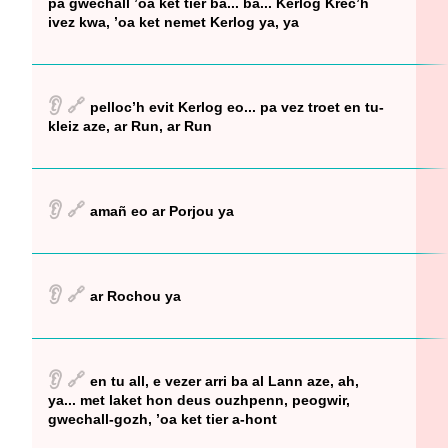
pa gwechall ’oa ket tier ba... ba... Kerlog Krec’h
ivez kwa, ’oa ket nemet Kerlog ya, ya
👂
🔗
pelloc’h evit Kerlog eo... pa vez troet en tu-
kleiz aze, ar Run, ar Run
👂
🔗
amañ eo ar Porjou ya
👂
🔗
ar Rochou ya
👂
🔗
en tu all, e vezer arri ba al Lann aze, ah,
ya... met laket hon deus ouzhpenn, peogwir,
gwechall-gozh, ’oa ket tier a-hont