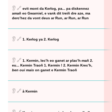
👂
🔗
evit mont da Kerlog, pa... pa diskennez
amañ eo Gwarniel, e vank dit treiñ dre aze, ma
derc’hez da vont deus ar Run, ar Run, ar Run
👂
🔗
1. Kerlog ya 2. Kerlog
👂
🔗
1. Kermin, lec’h eo ganet ar plac’h-mañ 2.
eu... Kermin Traoñ 1. Kermin ! 2. Kermin Krec’h,
ben oui mais
on ganet e Kermin Traoñ
👂
🔗
à Kermin