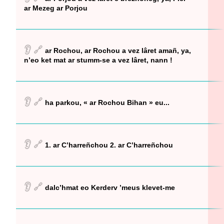
ar Mezeg ar Porjou
👂
🔗
ar Rochou, ar Rochou a vez lâret amañ, ya,
n’eo ket mat ar stumm-se a vez lâret, nann !
👂
🔗
ha parkou, « ar Rochou Bihan » eu...
👂
🔗
1. ar C’harreñchou 2. ar C’harreñchou
👂
🔗
dalc’hmat eo Kerderv ’meus klevet-me