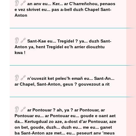
👂
🔗
an anv eu... Ker... ar C’harreñchou, penaos
e vez skrivet eu... pas a-bell duzh Chapel Sant-
Anton
👂
🔗
Sant-Kae eu... Tregidel ? ya... duzh Sant-
Anton ya, hent Tregidel ec’h arrier diouzhtu
kwa !
👂
🔗
n’ouvezit ket pelec’h emañ eu... Sant-An...
ar Chapel, Sant-Anton, geus ? gouvezout a rit
👂
🔗
ar Pontouar ? ah, ya ? ar Pontouar, ar
Pontouar eu... ar Pontouar eu... goude e oant aet
da... Kertugdual zo aze, a-dost d’ar Pontouar, aze
on bet, goude, duzh... duzh eu... me eu... ganet
ba Sant-Anton aze met... eu... peseurt anv ’meus