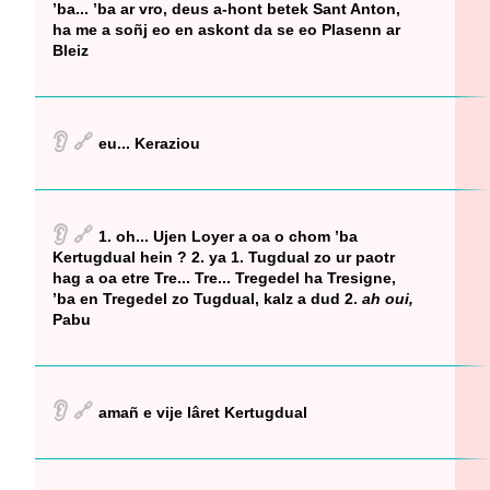
’ba... ’ba ar vro, deus a-hont betek Sant Anton,
ha me a soñj eo en askont da se eo Plasenn ar
Bleiz
👂
🔗
eu... Keraziou
👂
🔗
1. oh... Ujen Loyer a oa o chom ’ba
Kertugdual hein ? 2. ya 1. Tugdual zo ur paotr
hag a oa etre Tre... Tre... Tregedel ha Tresigne,
’ba en Tregedel zo Tugdual, kalz a dud 2.
ah oui,
Pabu
👂
🔗
amañ e vije lâret Kertugdual