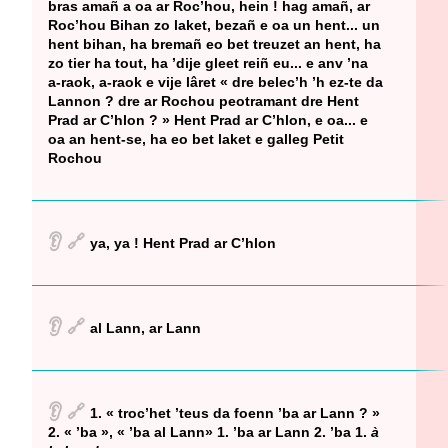
bras amañ a oa ar Roc’hou, hein ! hag amañ, ar
Roc’hou Bihan zo laket, bezañ e oa un hent... un
hent bihan, ha bremañ eo bet treuzet an hent, ha
zo tier ha tout, ha ’dije gleet reiñ eu... e anv ’na
a-raok, a-raok e vije lâret « dre belec’h ’h ez-te da
Lannon ? dre ar Rochou peotramant dre Hent
Prad ar C’hlon ? » Hent Prad ar C’hlon, e oa... e
oa an hent-se, ha eo bet laket e galleg Petit
Rochou
👂
🔗
ya, ya ! Hent Prad ar C’hlon
👂
🔗
al Lann, ar Lann
👂
🔗
1. « troc’het ’teus da foenn ’ba ar Lann ? »
2. « ’ba », « ’ba al Lann» 1. ’ba ar Lann 2. ’ba 1.
à