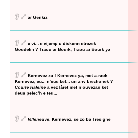
👂
🔗
ar Genkiz
👂
🔗
e vi... e vijemp o diskenn etrezek
Goudelin ? Traou ar Bourk, Traou ar Bourk ya
👂
🔗
Kernevez zo ! Kernevez ya, met a-raok
Kernevez, eu... n’eus ket... un anv brezhonek ?
Courte Haleine
a vez lâret met n’ouvezan ket
deus pelec’h e teu...
👂
🔗
Villeneuve
, Kernevez, se zo ba Tresigne