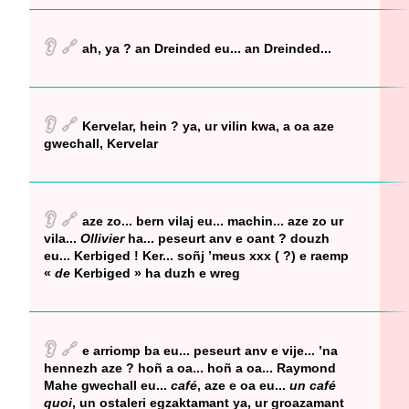
👂
🔗
ah, ya ? an Dreinded eu... an Dreinded...
👂
🔗
Kervelar, hein ? ya, ur vilin kwa, a oa aze
gwechall, Kervelar
👂
🔗
aze zo... bern vilaj eu... machin... aze zo ur
vila...
Ollivier
ha... peseurt anv e oant ? douzh
eu... Kerbiged ! Ker... soñj ’meus xxx ( ?) e raemp
«
de
Kerbiged » ha duzh e wreg
👂
🔗
e arriomp ba eu... peseurt anv e vije... ’na
hennezh aze ? hoñ a oa... hoñ a oa... Raymond
Mahe gwechall eu...
café
, aze e oa eu...
un café
quoi
, un ostaleri egzaktamant ya, ur groazamant