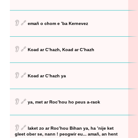
👂
🔗
emañ o chom e ’ba Kernevez
👂
🔗
Koad ar C’hazh, Koad ar C’hazh
👂
🔗
Koad ar C’hazh ya
👂
🔗
ya, met ar Roc’hou ho peus a-raok
👂
🔗
laket zo ar Roc’hou Bihan ya, ha ’nije ket
gleet ober se, nann ! peogwir eu... amañ, an hent