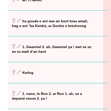
an Ti Nevez
👂
🔗
ha goude e arri war an hent bras amañ,
hag e arri ’ba Kenkiz, ar Genkiz e brezhoneg
👂
🔗
1. Gwarniel 2. ah, Gwarniel ya ! met se zo
en tu-mañ d’an hent
👂
🔗
Kerlog
👂
🔗
1. nann, le Run 2. ar Run 1. ah, se a
depand neuze 2. ya !