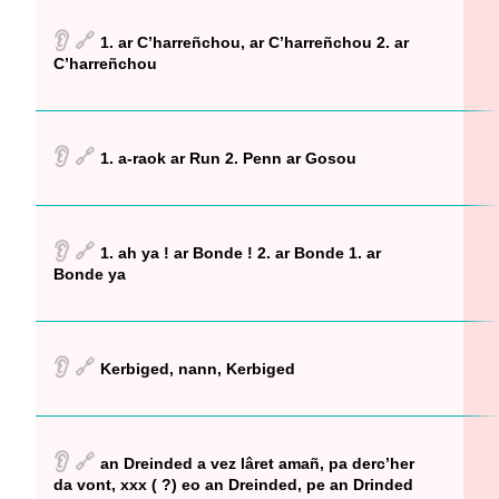
👂
🔗
1. ar C’harreñchou, ar C’harreñchou 2. ar
C’harreñchou
👂
🔗
1. a-raok ar Run 2. Penn ar Gosou
👂
🔗
1. ah ya ! ar Bonde ! 2. ar Bonde 1. ar
Bonde ya
👂
🔗
Kerbiged, nann, Kerbiged
👂
🔗
an Dreinded a vez lâret amañ, pa derc’her
da vont, xxx ( ?) eo an Dreinded, pe an Drinded