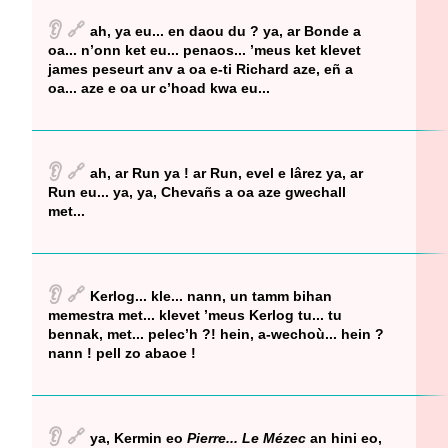
👂
🔗
ah, ya eu... en daou du ? ya, ar Bonde a
oa... n’onn ket eu... penaos... ’meus ket klevet
james peseurt anv a oa e-ti Richard aze, eñ a
oa... aze e oa ur c’hoad kwa eu...
👂
🔗
ah, ar Run ya ! ar Run, evel e lârez ya, ar
Run eu... ya, ya, Chevañs a oa aze gwechall
met...
👂
🔗
Kerlog... kle... nann, un tamm bihan
memestra met... klevet ’meus Kerlog tu... tu
bennak, met... pelec’h ?! hein, a-wechoù... hein ?
nann ! pell zo abaoe !
👂
🔗
ya, Kermin eo
Pierre... Le Mézec
an hini eo,