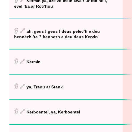
👂
🔗
Kermin ya, aze zo mein kwa ! ur roc’hell,
evel ’ba ar Roc’hou
👂
🔗
ah, geus ! geus ! deus pelec’h e deu
hennezh ’ta ? hennezh a deu deus Kervin
👂
🔗
Kermin
👂
🔗
ya, Traou ar Stank
👂
🔗
Kerboentel, ya, Kerboentel