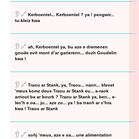
👂
🔗
Kerboentel... Kerboentel ? ya ! peogwir...
tu-kleiz kwa
👂
🔗
ah, Kerboentel ya, bu aze e dremenen
goude evit mont d’ar garierenn... duzh Goudelin
kwa !
👂
🔗
Traou ar Stank, ya, Traou... nann... klevet
’meus komz deus Traou ar Stank eu... a-raok
arriout ba ar bourk ? Traou ar Stank ya, ben... e-
lec’h e oa... ju... aze zo... ya ! ba traoñ ar c’hra
kwa ! Traou ar Stank
👂
🔗
soñj ’meus, aze e oa...
une alimentation