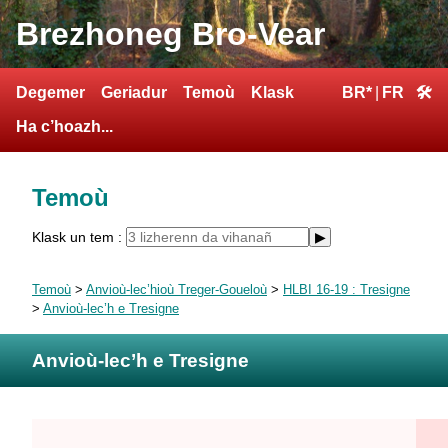
Brezhoneg Bro-Vear
Degemer
Geriadur
Temoù
Klask
BR*
|
FR
🛠
Ha c’hoazh...
Temoù
Klask un tem :
Temoù
>
Anvioù-lec’hioù Treger-Goueloù
>
HLBI 16-19 : Tresigne
>
Anvioù-lec’h e Tresigne
Anvioù-lec’h e Tresigne