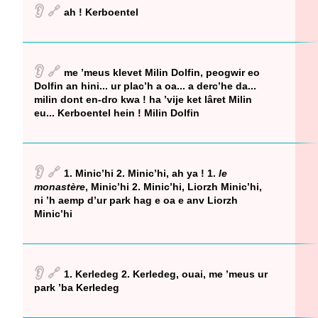
👂
🔗
ah ! Kerboentel
👂
🔗
me ’meus klevet Milin Dolfin, peogwir eo
Dolfin an hini... ur plac’h a oa... a derc’he da...
milin dont en-dro kwa ! ha ’vije ket lâret Milin
eu... Kerboentel hein ! Milin Dolfin
👂
🔗
1. Minic’hi 2. Minic’hi, ah ya ! 1.
le
monastère
, Minic’hi 2. Minic’hi, Liorzh Minic’hi,
ni ’h aemp d’ur park hag e oa e anv Liorzh
Minic’hi
👂
🔗
1. Kerledeg 2. Kerledeg, ouai, me ’meus ur
park ’ba Kerledeg