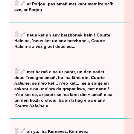
👂
🔗
ar Porjou, pas amañ met kant metr izeloc’h
aze, ar Porjou
👂
🔗
neus ket un anv brezhonek hein ! Courte
Haleine, ’neus ket un anv brezhonek, Courte
Halein e a vez graet deus eu...
👂
🔗
met bezañ e oa ur paotr, un den oadet
deus Tresigne amañ, ha ’na lâret din,
Courte
Haleine
, se n’eo ket... n’eo ket... me a soñje en
askont e oa ur c’hra da grapat kwa, met nann !
n’eo ket se, ar paotr-se ’na lâret din « amañ e oa
un den kozh o chom ’ba an ti hag e oa e anv
Courte Haleine
»
👂
🔗
ah ya, ’ba Kernevez, Kernevez