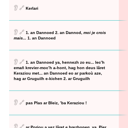
👂
🔗
Kerlari
👂
🔗
1. an Dannoed 2. an Dannod,
moi je crois
mais...
1. an Dannoed
👂
🔗
1. an Dannoed ya, hennezh zo eu... lec’h
emañ krevier-moc’h a-hont, hag hon deus lâret
Keraziou met... an Dannoed eo ar parkoù aze,
hag ar Gruguilh e-kichen 2. ar Gruguilh
👂
🔗
pas Plas ar Bleiz, ’ba Keraziou !
👂
🔗
ar Porjou a vez lâret e brezhoneg, ya, Pier