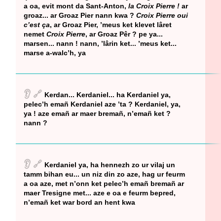
a oa, evit mont da Sant-Anton,
la Croix Pierre !
ar
groaz... ar Groaz Pier nann kwa ?
Croix Pierre oui
c’est ça
, ar Groaz Pier, ’meus ket klevet lâret
nemet
Croix Pierre
, ar Groaz Pêr ? pe ya...
marsen... nann ! nann, ’lârin ket... ’meus ket...
marse a-walc’h, ya
👂
🔗
Kerdan... Kerdaniel... ha Kerdaniel ya,
pelec’h emañ Kerdaniel aze ’ta ? Kerdaniel, ya,
ya ! aze emañ ar maer bremañ, n’emañ ket ?
nann ?
👂
🔗
Kerdaniel ya, ha hennezh zo ur vilaj un
tamm bihan eu... un niz din zo aze, hag ur feurm
a oa aze, met n’onn ket pelec’h emañ bremañ ar
maer Tresigne met... aze e oa e feurm bepred,
n’emañ ket war bord an hent kwa