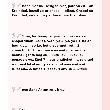
👂
🔗
nann met ba Tresigne ivez, pardon eu... an
Dreinded, bezañ zo ur chapel... bihan, Chapel an
Dreinded, se zo... ur pardon ur wech ar bloaz
👂
🔗
1. ya, ba Tresigne gwechall ivez e oa ur
chapel vihan, Sant-Erwan, ya 2. ya, ya ! 1. ba ar
bourk ya, n’eo ket bet dispennet met... 2.
chañch... tu 1. re vihan e oa evit ober un dra
bennak ganti, hag eu... kuzul eu... kuzul eu...
penaos e vez lâret ? ’neus chañchet, ha zo graet
eu... evit lakat eu... pas an dud varv met evit
lakat eu... 2.
urnes
1. peseurt anv eu 2.
urnes
👂
🔗
met Sant-Anton zo... brav