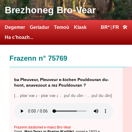
Brezhoneg Bro-Vear
Degemer
Geriadur
Temoù
Klask
BR*
|
FR
🛠
Ha c’hoazh...
Frazenn n° 75769
ba Pleuveur, Pleuveur e-kichen Pouldouran du-
hont, anavezout a rez Pouldouran ?
[... plœˈvœˑɹ - plœˈvœˑɹ ... pulˈduˑɹɑ̃n - ... pulˈduˑɹɑ̃n]
Frazenn dastumet e-maez Bro-Vear
Gant :
Mari-Terez ar Breton (Korfdir)
,
ganet e 1933 e