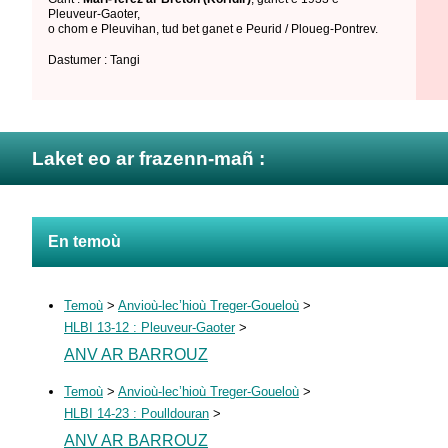
Pleuveur-Gaoter
,
o chom e Pleuvihan
,
tud bet ganet e Peurid / Ploueg-Pontrev
.
Dastumer : Tangi
Laket eo ar frazenn-mañ :
En temoù
Temoù
>
Anvioù-lec’hioù Treger-Goueloù
>
HLBI 13-12 : Pleuveur-Gaoter
>
ANV AR BARROUZ
Temoù
>
Anvioù-lec’hioù Treger-Goueloù
>
HLBI 14-23 : Poulldouran
>
ANV AR BARROUZ