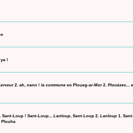
en
 ya !
Kerveur 2. ah, nann !
la commune
eo Ploueg-ar-Mor 2.
Plouézec...
e
... Sant-Loup ! Sant-Loup...
Lanloup
, Sant-Loup 2.
Lanloup
1. Sant
, Plouha