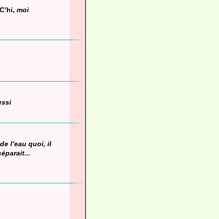
C’hi,
moi
ussi
de l’eau quoi, il
séparait...