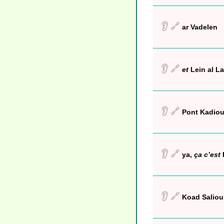
👂
🔗
ar Vadelen
👂
🔗
et
Lein al La
👂
🔗
Pont Kadio
👂
🔗
ya,
ça c’est
👂
🔗
Koad Saliou