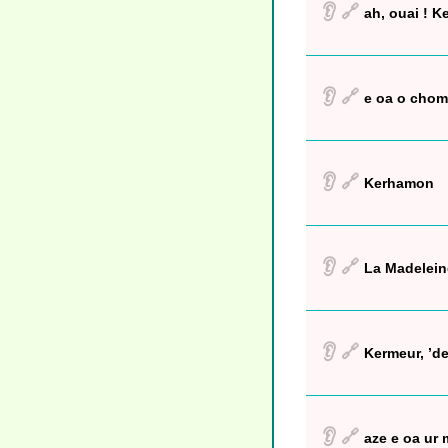
👂
🔗
ah, ouai ! K
👂
🔗
e oa o chom
👂
🔗
Kerhamon
👂
🔗
La Madeleine
👂
🔗
Kermeur, ’de
👂
🔗
aze e oa ur 