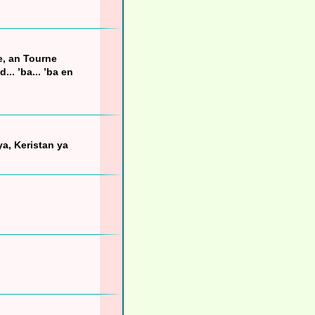
e, an Tourne
.. ’ba... ’ba en
 ya, Keristan ya