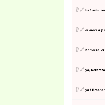
👂
🔗
ha Sant-Lou
👂
🔗
et alors il y 
👂
🔗
Kerbreza,
et
👂
🔗
ya, Kerbreza
👂
🔗
ya ! Brochen