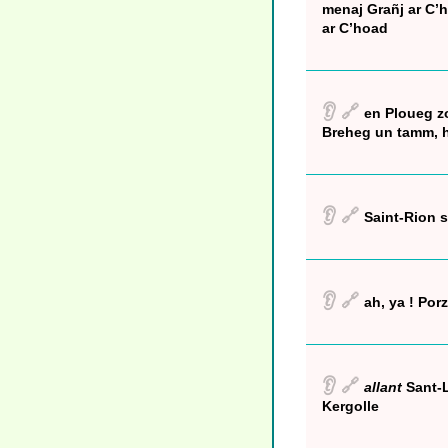
menaj Grañj ar C’h
ar C’hoad
👂
🔗
en Ploueg zo
Breheg un tamm, ha
👂
🔗
Saint-Rion s
👂
🔗
ah, ya ! Por
👂
🔗
allant
Sant-L
Kergolle