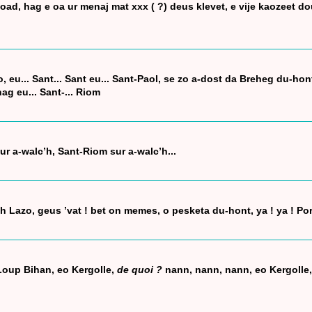
oad, hag e oa ur menaj mat xxx ( ?) deus klevet, e vije kaozeet d
, eu... Sant... Sant eu... Sant-Paol, se zo a-dost da Breheg du-hon
g eu... Sant-... Riom
ur a-walc’h, Sant-Riom sur a-walc’h...
zh Lazo, geus ’vat ! bet on memes, o pesketa du-hont, ya ! ya ! Po
oup Bihan, eo Kergolle,
de quoi ?
nann, nann, nann, eo Kergolle