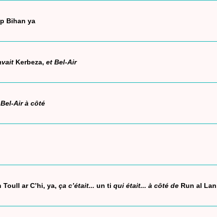
p Bihan ya
avait
Kerbeza,
et Bel-Air
 Bel-Air à côté
 Toull ar C’hi, ya,
ça c’était...
un ti
qui était... à côté de
Run al La