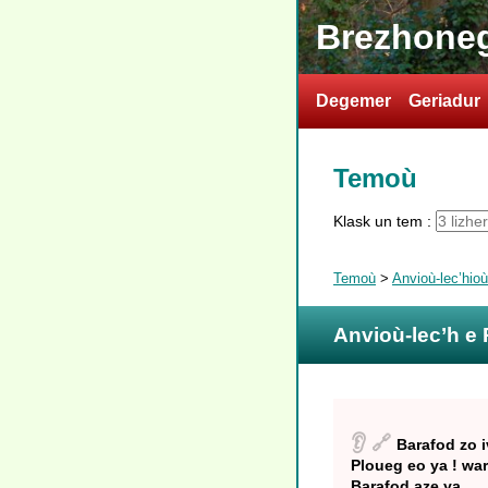
Brezhoneg
Degemer
Geriadur
Temoù
Klask un tem :
Temoù
>
Anvioù-lec’hio
Anvioù-lec’h e
👂
🔗
Barafod zo i
Ploueg eo ya ! war
Barafod aze ya