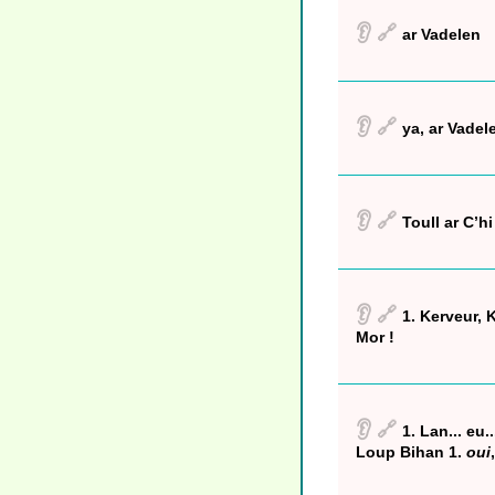
👂
🔗
ar Vadelen
👂
🔗
ya, ar Vadel
👂
🔗
Toull ar C’hi
👂
🔗
1. Kerveur, 
Mor !
👂
🔗
1. Lan... eu
Loup Bihan 1.
oui