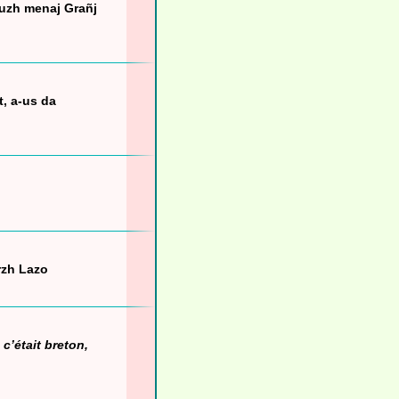
ouzh menaj Grañj
t, a-us da
rzh Lazo
,
c’était breton,