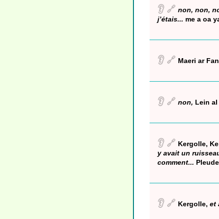
👂
🔗
non, non, n
j’étais...
me a oa 
👂
🔗
Maeri ar Fa
👂
🔗
non,
Lein al
👂
🔗
Kergolle, Ke
y avait un ruissea
comment...
Pleude
👂
🔗
Kergolle,
et