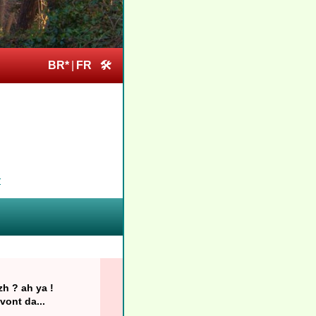
BR*
|
FR
🛠
r
h ? ah ya !
vont da...