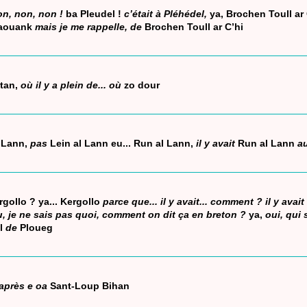
on, non, non !
ba Pleudel !
c’était à Pléhédel,
ya, Brochen Toull ar 
yaouank
mais je me rappelle, de
Brochen Toull ar C’hi
ntan,
où il y a plein de... où
zo dour
 Lann,
pas
Lein al Lann eu... Run al Lann,
il y avait
Run al Lann
a
rgollo ? ya... Kergollo
parce que... il y avait... comment ? il y avait 
u, je ne sais pas quoi, comment on dit ça en breton ?
ya,
oui, qui 
l
de
Ploueg
 après e oa
Sant-Loup Bihan