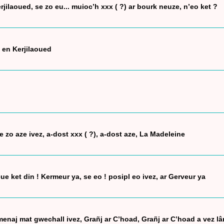
erjilaoued, se zo eu... muioc’h xxx ( ?) ar bourk neuze, n’eo ket ?
 en Kerjilaoued
 zo aze ivez, a-dost xxx ( ?), a-dost aze, La Madeleine
ue ket din ! Kermeur ya, se eo ! posipl eo ivez, ar Gerveur ya
menaj mat gwechall ivez, Grañj ar C’hoad, Grañj ar C’hoad a vez lâ