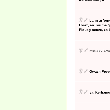
👂
🔗
Lann ar Vene
Eviaz, an Tourne ’p
Ploueg neuze, zo 
👂
🔗
met seulamant
👂
🔗
Gwazh Provo
👂
🔗
ya, Kerhamon