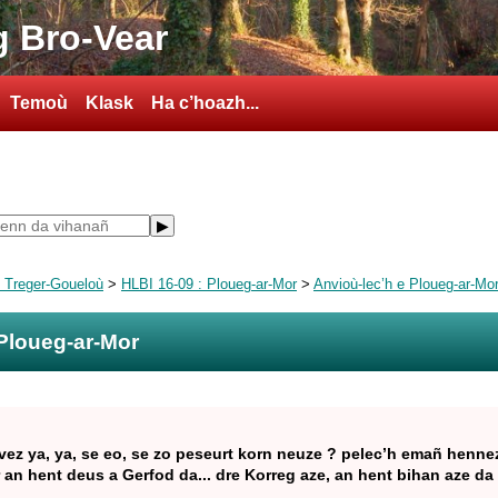
 Bro-Vear
Temoù
Klask
Ha c’hoazh...
ù Treger-Goueloù
>
HLBI 16-09 : Ploueg-ar-Mor
>
Anvioù-lec’h e Ploueg-ar-Mo
 Ploueg-ar-Mor
vez ya, ya, se eo, se zo peseurt korn neuze ? pelec’h emañ hennez
 an hent deus a Gerfod da... dre Korreg aze, an hent bihan aze da 