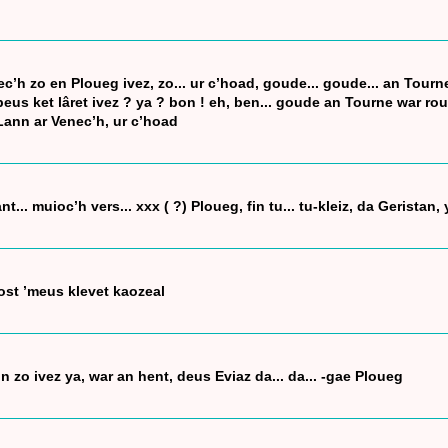
c’h zo en Ploueg ivez, zo... ur c’hoad, goude... goude... an Tourn
eus ket lâret ivez ? ya ? bon ! eh, ben... goude an Tourne war roud.
Lann ar Venec’h, ur c’hoad
... muioc’h vers... xxx ( ?) Ploueg, fin tu... tu-kleiz, da Geristan,
st ’meus klevet kaozeal
 zo ivez ya, war an hent, deus Eviaz da... da... -gae Ploueg