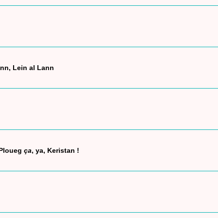
nn, Lein al Lann
u
Ploueg
ça
, ya, Keristan !